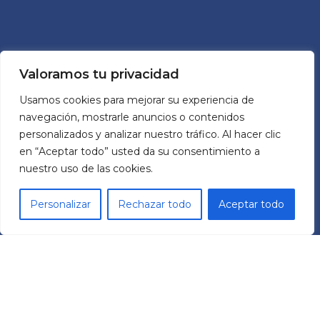
TECNOLOGÍA
Valoramos tu privacidad
Usamos cookies para mejorar su experiencia de
Variación de frecuencia
navegación, mostrarle anuncios o contenidos
Servoaccionamientos
personalizados y analizar nuestro tráfico. Al hacer clic
Supervisión, Control & Motion Control
en “Aceptar todo” usted da su consentimiento a
Motores
Reductores
nuestro uso de las cookies.
Cobots TCR
Personalizar
Rechazar todo
Aceptar todo
SOBRE NOSOTROS
MECHATRONIC SYSTEM GROUP SL
Pol. Ind. Les Comes