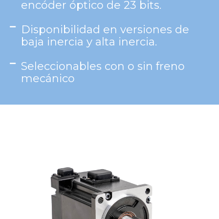
encóder óptico de 23 bits.
Disponibilidad en versiones de
baja inercia y alta inercia.
Seleccionables con o sin freno
mecánico