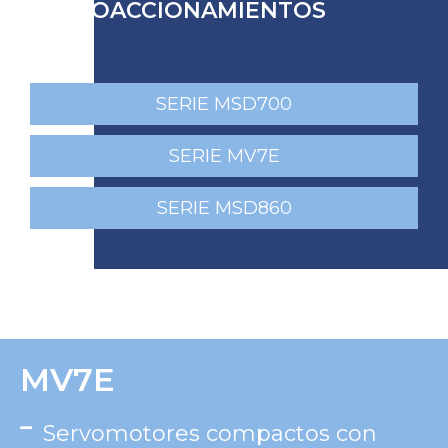
SERVOACCIONAMIENTOS
SERIE MSD700
SERIE MV7E
SERIE MSD860
MV7E
Servomotores compactos con