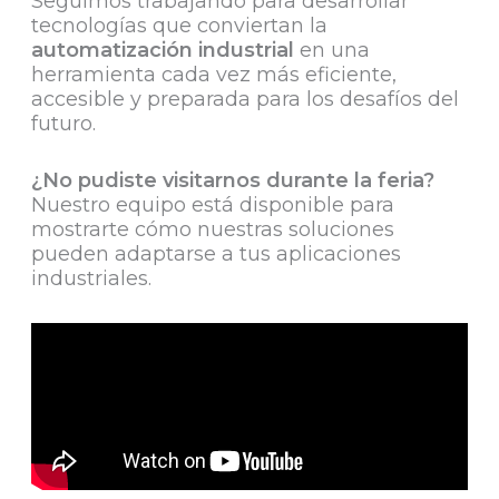
Seguimos trabajando para desarrollar
tecnologías que conviertan la
automatización industrial
en una
herramienta cada vez más eficiente,
accesible y preparada para los desafíos del
futuro.
¿No pudiste visitarnos durante la feria?
Nuestro equipo está disponible para
mostrarte cómo nuestras soluciones
pueden adaptarse a tus aplicaciones
industriales.