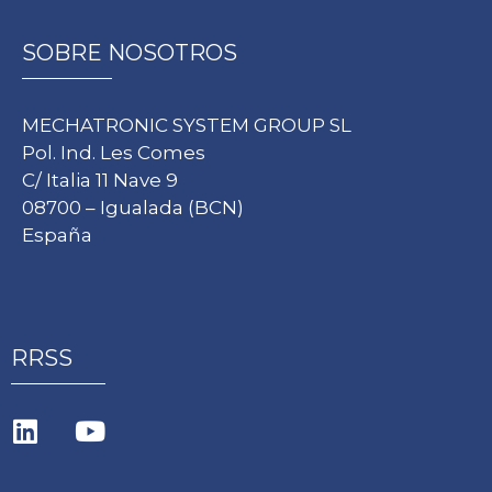
SOBRE NOSOTROS
MECHATRONIC SYSTEM GROUP SL
Pol. Ind. Les Comes
C/ Italia 11 Nave 9
08700 – Igualada (BCN)
España
RRSS
L
Y
i
o
n
u