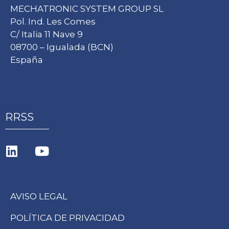
MECHATRONIC SYSTEM GROUP SL
Pol. Ind. Les Comes
C/ Italia 11 Nave 9
08700 – Igualada (BCN)
España
RRSS
L
Y
i
o
n
u
k
t
AVISO LEGAL
e
u
d
b
POLÍTICA DE PRIVACIDAD
i
e