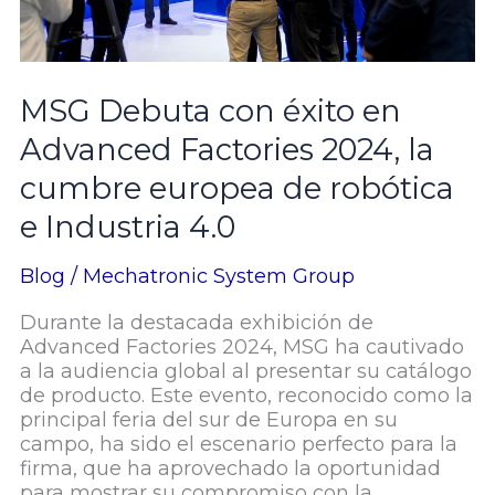
europea
de
robótica
e
MSG Debuta con éxito en
Industria
4.0
Advanced Factories 2024, la
cumbre europea de robótica
e Industria 4.0
Blog
/
Mechatronic System Group
Durante la destacada exhibición de
Advanced Factories 2024, MSG ha cautivado
a la audiencia global al presentar su catálogo
de producto. Este evento, reconocido como la
principal feria del sur de Europa en su
campo, ha sido el escenario perfecto para la
firma, que ha aprovechado la oportunidad
para mostrar su compromiso con la