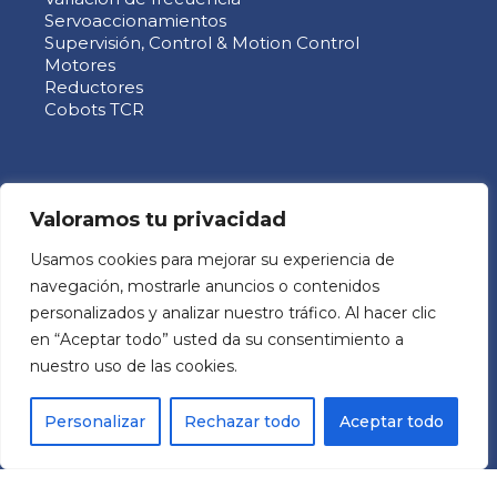
Servoaccionamientos
Supervisión, Control & Motion Control
Motores
Reductores
Cobots TCR
SOBRE NOSOTROS
Valoramos tu privacidad
Usamos cookies para mejorar su experiencia de
MECHATRONIC SYSTEM GROUP SL
navegación, mostrarle anuncios o contenidos
Pol. Ind. Les Comes
personalizados y analizar nuestro tráfico. Al hacer clic
C/ Italia 11 Nave 9
en “Aceptar todo” usted da su consentimiento a
08700 – Igualada (BCN)
nuestro uso de las cookies.
España
Personalizar
Rechazar todo
Aceptar todo