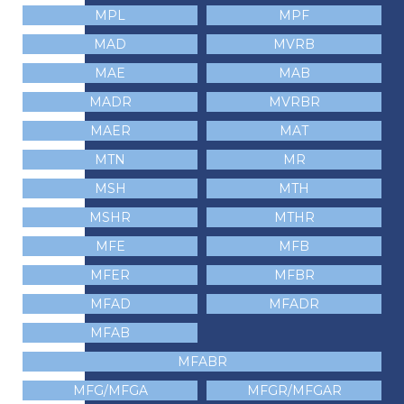
MPL
MPF
MAD
MVRB
MAE
MAB
MADR
MVRBR
MAER
MAT
MTN
MR
MSH
MTH
MSHR
MTHR
MFE
MFB
MFER
MFBR
MFAD
MFADR
MFAB
MFABR
MFG/MFGA
MFGR/MFGAR