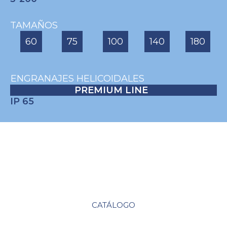
TAMAÑOS
60
75
100
140
180
ENGRANAJES HELICOIDALES
PREMIUM LINE
IP 65
CATÁLOGO